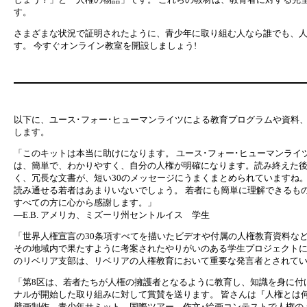
す。
さまざまな状況で証明されたように、青少年に取り組む人なら誰でも、
す。 今すぐオンライン教室を開設しましょう!
以下に、ユース･フォー･ヒューマンライツによる教育プログラムや資料
します。
「このキットは本当に助けになります。 ユース･フォー･ヒューマンライ
は、簡単で、わかりやすく、自分の人権が明確になります。読み終えた後
く、冗長な文書が、短い30のメッセージにうまくまとめられていますね
読み通せる若者はあまりいないでしょう。 若者にも簡単に理解できるも
すべての方に心から感謝します。」
—E.B. アメリカ、ミズーリ州セントルイス 学生
「世界人権宣言の30条項すべてを描いたビデオや付属の人権教育資料な
その地域内で果たすように考案されたやりがいのある学生プロジェクトに
のリベリア支部は、リベリアの人権教育において重要な発言者とされてい
「第8区は、若者たちが人権の擁護者となるように教育し、知識を身に付け
ナルが開始した取り組みに対して賞賛を送ります。 皆さんは『人権とは
壁画制作、青少年サミット、国際ツアー、作文･絵画コンテストで人権の