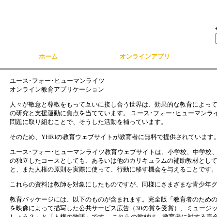
Skip to main content
ホーム
オンラインアプリ
ユース･フォー･ヒューマンライツ
オンライン教育アプリケーション
人々が敬意と尊敬をもって互いに接し合う世界は、効果的な教育によって
の研究と支援運動に焦点を当てています。 ユース･フォー･ヒューマンラ
問題に取り組むことで、そうした活動を補っています。
そのため、YHRIの教育ウェブサイトが教育者に無料で提供されています
ユース･フォー･ヒューマンライツ教育ウェブサイトは、小学校、中学校
の独立したコースとしても、あるいは他のカリキュラムの補助教材として
と、また人権の原則を実際に使って、行動に移す機会を与えることです
これらの資料は教師を対象にしたものですが、同様にさまざまな青少年
教育パッケージには、以下のものが含まれます。完全版「教育者のための
を映像によって描写した公共サービス広告（30の賞を受賞）、ミュージッ
しょう？」と「人権の物語」です。
これらの教材は、教育者に対する完全