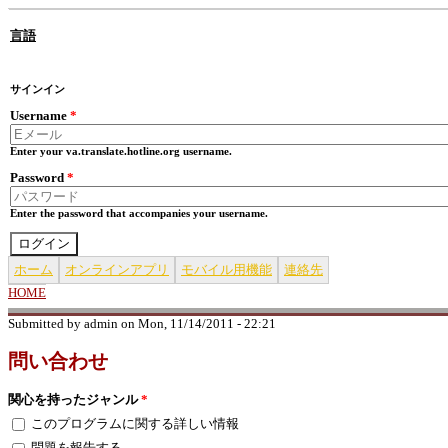
Skip to main content
言語
サインイン
Username
*
Enter your va.translate.hotline.org username.
Password
*
Enter the password that accompanies your username.
ホーム
オンラインアプリ
モバイル用機能
連絡先
HOME
YOU ARE HERE
Submitted by
admin
on Mon, 11/14/2011 - 22:21
問い合わせ
関心を持ったジャンル
*
このプログラムに関する詳しい情報
問題を報告する